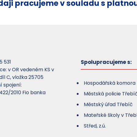
aji pracujeme v souladu s platnou
5 531
Spolupracujeme s:
ace: v OR vedeném KS v
díl C, vložka 25705
Hospodářská komora 
 spojení:
422/2010 Fio banka
Městská policie Třebí
Městský úřad Třebíč
Mateřské školy v Třeb
Střed, z.ú.