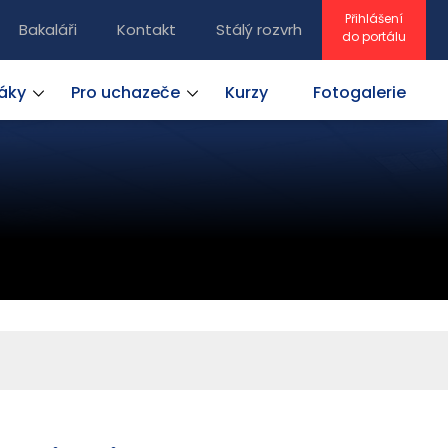
Přihlášení
Bakaláři
Kontakt
Stálý rozvrh
do portálu
žáky
Pro uchazeče
Kurzy
Fotogalerie