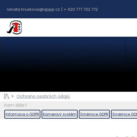
renata.hruskova@appp.cz / + 420 777 732 772
>
Ochrana osobních údajů
Kam dále?
Informace o GDPR
Kamerový systém
Směrnice GDPR
Směrnice GDP