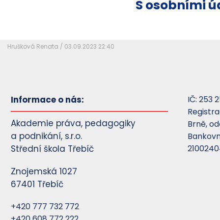
S osobními úd
Hrušková Renata / 03.09.2023 22:40
Informace o nás:
IČ: 253 2
Registr
Akademie práva, pedagogiky
Brně, od
a podnikání, s.r.o.
Bankovní
Střední škola Třebíč
2100240
Znojemská 1027
67401 Třebíč
+420 777 732 772
+420 608 772 222