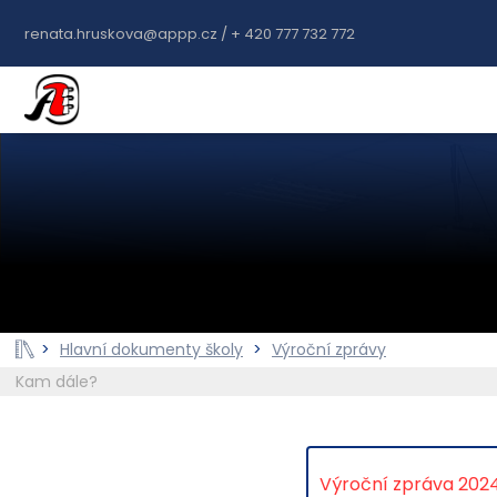
renata.hruskova@appp.cz / + 420 777 732 772
>
Hlavní dokumenty školy
>
Výroční zprávy
Kam dále?
Výroční zpráva 202