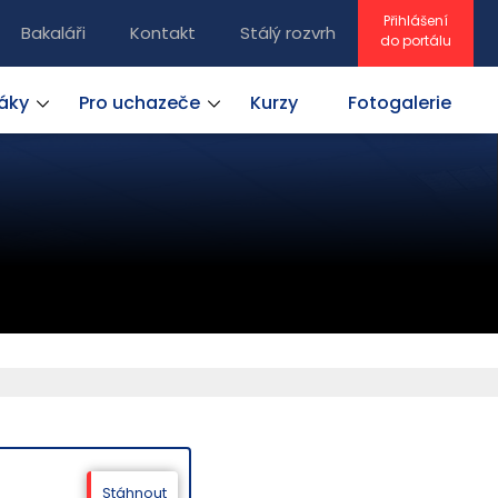
Přihlášení
Bakaláři
Kontakt
Stálý rozvrh
do portálu
žáky
Pro uchazeče
Kurzy
Fotogalerie
Stáhnout